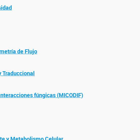
sidad
metría de Flujo
y Traduccional
 interacciones fúngicas (MICODIF)
te y Metabolismo Celular