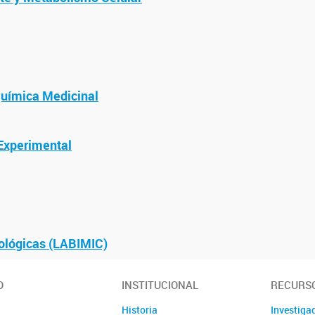
Química Medicinal
 Experimental
iológicas (LABIMIC)
O
INSTITUCIONAL
RECURS
Historia
Investig