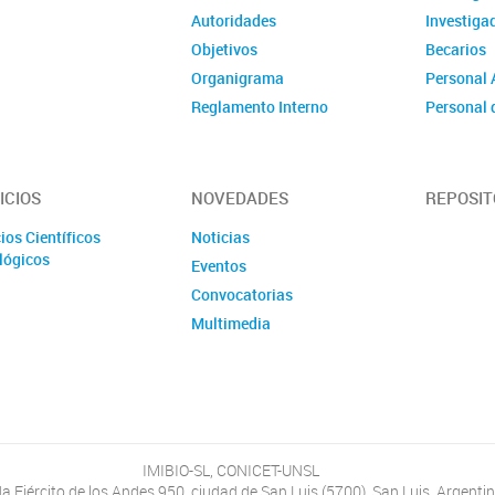
Autoridades
Investig
Objetivos
Becarios
Organigrama
Personal 
Reglamento Interno
Personal 
Contacto
Quiénes somos
ICIOS
NOVEDADES
REPOSIT
ios Científicos
Noticias
lógicos
Eventos
Convocatorias
Multimedia
IMIBIO-SL, CONICET-UNSL
a Ejército de los Andes 950, ciudad de San Luis (5700), San Luis, Argentin