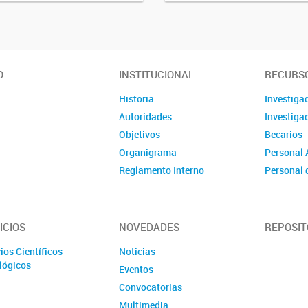
O
INSTITUCIONAL
RECURS
Historia
Investig
Autoridades
Investig
Objetivos
Becarios
Organigrama
Personal 
Reglamento Interno
Personal 
Contacto
Quiénes somos
ICIOS
NOVEDADES
REPOSIT
ios Científicos
Noticias
lógicos
Eventos
Convocatorias
Multimedia