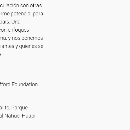
iculación con otras
orme potencial para
 país. Una
 con enfoques
rama, y nos ponemos
iantes y quienes se
.
fford Foundation,
lito, Parque
al Nahuel Huapi,