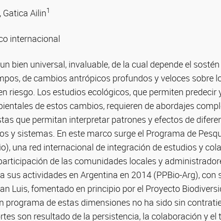
1
, Gatica Ailin
co internacional
n bien universal, invaluable, de la cual depende el sostén 
empos, de cambios antrópicos profundos y veloces sobre l
en riesgo. Los estudios ecológicos, que permiten predecir y
entales de estos cambios, requieren de abordajes compl
as que permitan interpretar patrones y efectos de diferen
os y sistemas. En este marco surge el Programa de Pesq
o), una red internacional de integración de estudios y col
 participación de las comunidades locales y administradores
a sus actividades en Argentina en 2014 (PPBio-Arg), con 
San Luis, fomentado en principio por el Proyecto Biodivers
n programa de estas dimensiones no ha sido sin contrati
es son resultado de la persistencia, la colaboración y el 