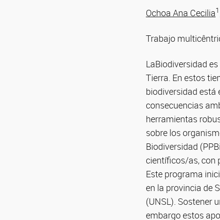
1
Ochoa Ana Cecilia
Trabajo multicêntri
LaBiodiversidad es u
Tierra. En estos ti
biodiversidad está 
consecuencias ambi
herramientas robust
sobre los organism
Biodiversidad (PPBi
científicos/as, con
Este programa inici
en la provincia de 
(UNSL). Sostener u
embargo estos aport